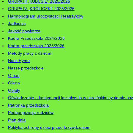
GRUPA III „KUBUSIE” 2025/2026
GRUPA IV „KRÓLICZKI” 2025/2026
Harmonogram uroczystości i teatrzyków
Jadłospis
Jakość powietrza
Kadra Przedszkola 2024/2025
Kadra przedszkola 2025/2026
Metody pracy z dziećmi
Nasz Hymn
Nasze przedszkole
O nas
Oferta
Opłaty
Oświadczenie o kontynuacji kształcenia w ukraińskim systemie ośw
Patronka przedszkola
Pedagogizacja rodziców
Plan dnia
Polityka ochrony dzieci przed krzywdzeniem