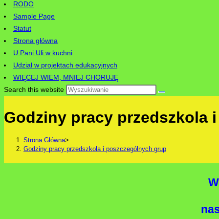
RODO
Sample Page
Statut
Strona główna
U Pani Uli w kuchni
Udział w projektach edukacyjnych
WIĘCEJ WIEM, MNIEJ CHORUJĘ
Search this website
Godziny pracy przedszkola 
Strona Główna
>
Godziny pracy przedszkola i poszczególnych grup
W
nas