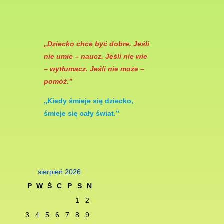
„Dziecko chce być dobre. Jeśli
nie umie – naucz. Jeśli nie wie
– wytłumacz. Jeśli nie może –
pomóż.”
„Kiedy śmieje się dziec­ko,
śmieje się cały świat.”
sierpień 2026
P
W
Ś
C
P
S
N
1
2
3
4
5
6
7
8
9