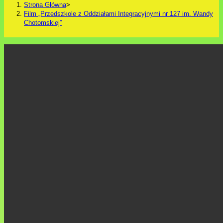
Strona Główna
>
Film „Przedszkole z Oddziałami Integracyjnymi nr 127 im. Wandy
Chotomskiej”