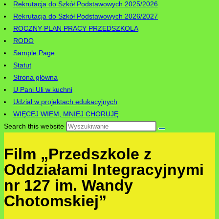
Rekrutacja do Szkół Podstawowych 2025/2026
Rekrutacja do Szkół Podstawowych 2026/2027
ROCZNY PLAN PRACY PRZEDSZKOLA
RODO
Sample Page
Statut
Strona główna
U Pani Uli w kuchni
Udział w projektach edukacyjnych
WIĘCEJ WIEM, MNIEJ CHORUJĘ
Search this website
Film „Przedszkole z
Oddziałami Integracyjnymi
nr 127 im. Wandy
Chotomskiej”