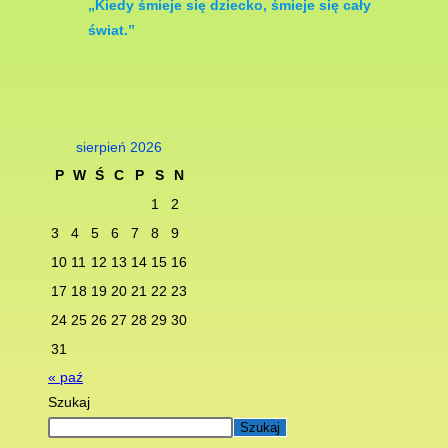
„Kiedy śmieje się dziec­ko, śmieje się cały
świat.”
sierpień 2026
P
W
Ś
C
P
S
N
1
2
3
4
5
6
7
8
9
10
11
12
13
14
15
16
17
18
19
20
21
22
23
24
25
26
27
28
29
30
31
« paź
Szukaj
Szukaj