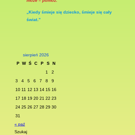
może – pomóż.”
„Kiedy śmieje się dziec­ko, śmieje się cały
świat.”
sierpień 2026
P
W
Ś
C
P
S
N
1
2
3
4
5
6
7
8
9
10
11
12
13
14
15
16
17
18
19
20
21
22
23
24
25
26
27
28
29
30
31
« paź
Szukaj