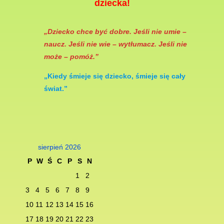
dziecka!
„Dziecko chce być dobre. Jeśli nie umie –
naucz. Jeśli nie wie – wytłumacz. Jeśli nie
może – pomóż.”
„Kiedy śmieje się dziec­ko, śmieje się cały
świat.”
sierpień 2026
P
W
Ś
C
P
S
N
1
2
3
4
5
6
7
8
9
10
11
12
13
14
15
16
17
18
19
20
21
22
23